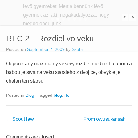
lévő gyermeket. Mert a bennünk lévő
gyermek az, aki megakadályozza, hogy
<
>
1
2
3
4
5
6
7
megbolonduljunk.
RFC 2 – Rozdiel vo veku
Posted on
September 7, 2009
by
Szabi
Odporucany maximalny vekovy rozdiel medzi chalanom a
babou je stvrtina veku starsieho z dvojice, obvykle je
chalan ten starsi.
Posted in
Blog
|
Tagged
blog
,
rfc
Post
←
Scout law
From owusu-ansah
→
navigation
Comments are closed.